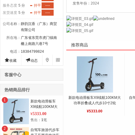
发售年份：2024
服务态度
5 分
持平
----
发货速度
5 分
持平
----
公司名称
：
静韵沉香（广东）商贸
有限公司
所在地
：
广东省东莞市虎门镇南
栅上南路六巷7号
推荐商品
电话
：
18384799824




收藏
动态
客服中心
热销商品排行
新款电动滑板车X9续航100KM大
自
1
新款电动滑板车
功率折叠成人代步10寸2轮
X9续航100KM大
¥5333.00
功率折叠成人代步
5333.00
¥
10寸2轮
售出：
1
笔
2
自驾车旅游代步车