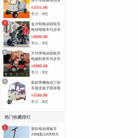
亲子车两座电动车
四轮
2331.00
¥
售出：
0
笔
3
金夕阳电动四轮车
电动电瓶车代步车
老年人电动车成人
4090.00
¥
家用接送孩子
售出：
0
笔
4
大功率电动四轮车
电磁刹老年代步车
多重减震座椅保护
6900.00
¥
脊椎舒适骑行
售出：
0
笔
5
新款带棚电动三轮
车接送孩子双排客
货两用休闲老人代
3500.00
¥
步电动三轮车
售出：
0
笔
热门收藏排行
1
新款电动滑板车
X9续航100KM大