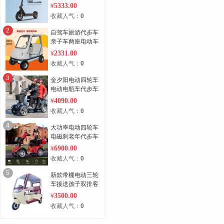
功率折叠成人代步
5333.00
¥
10寸2轮
收藏人气：
0
2
自驾车旅游代步车
亲子车两座电动车
四轮
2331.00
¥
收藏人气：
0
3
金夕阳电动四轮车
电动电瓶车代步车
老年人电动车成人
4090.00
¥
家用接送孩子
收藏人气：
0
4
大功率电动四轮车
电磁刹老年代步车
多重减震座椅保护
6900.00
¥
脊椎舒适骑行
收藏人气：
0
5
新款带棚电动三轮
车接送孩子双排客
货两用休闲老人代
3500.00
¥
步电动三轮车
收藏人气：
0