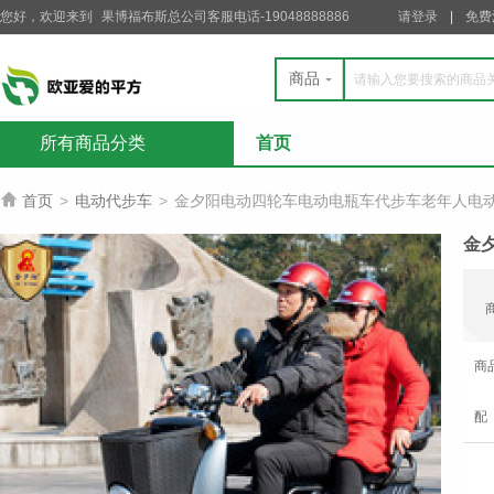
您好，欢迎来到
果博福布斯总公司客服电话-19048888886
请登录
免费
商品
所有商品分类
首页

首页
>
电动代步车
>
金夕阳电动四轮车电动电瓶车代步车老年人电
金
商
配