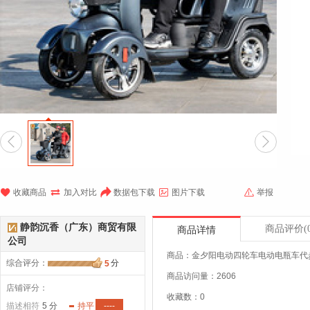







收藏商品
加入对比
数据包下载
图片下载
举报
静韵沉香（广东）商贸有限
商品评价
(
商品详情
公司
商品：金夕阳电动四轮车电动电瓶车代
综合评分
：
分
5
商品访问量：2606
店铺评分：
收藏数：0
描述相符
5 分
持平
----