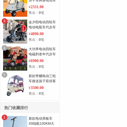
亲子车两座电动车
四轮
2331.00
¥
售出：
0
笔
3
金夕阳电动四轮车
电动电瓶车代步车
老年人电动车成人
4090.00
¥
家用接送孩子
售出：
0
笔
4
大功率电动四轮车
电磁刹老年代步车
多重减震座椅保护
6900.00
¥
脊椎舒适骑行
售出：
0
笔
5
新款带棚电动三轮
车接送孩子双排客
货两用休闲老人代
3500.00
¥
步电动三轮车
售出：
0
笔
热门收藏排行
1
新款电动滑板车
X9续航100KM大