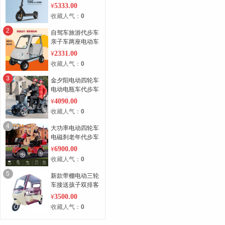
功率折叠成人代步
5333.00
¥
10寸2轮
收藏人气：
0
2
自驾车旅游代步车
亲子车两座电动车
四轮
2331.00
¥
收藏人气：
0
3
金夕阳电动四轮车
电动电瓶车代步车
老年人电动车成人
4090.00
¥
家用接送孩子
收藏人气：
0
4
大功率电动四轮车
电磁刹老年代步车
多重减震座椅保护
6900.00
¥
脊椎舒适骑行
收藏人气：
0
5
新款带棚电动三轮
车接送孩子双排客
货两用休闲老人代
3500.00
¥
步电动三轮车
收藏人气：
0