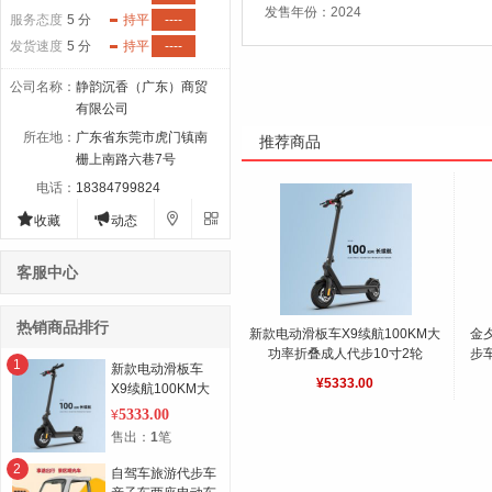
发售年份：2024
服务态度
5 分
持平
----
发货速度
5 分
持平
----
公司名称
：
静韵沉香（广东）商贸
有限公司
所在地
：
广东省东莞市虎门镇南
推荐商品
栅上南路六巷7号
电话
：
18384799824




收藏
动态
客服中心
热销商品排行
新款电动滑板车X9续航100KM大
金
功率折叠成人代步10寸2轮
步
1
新款电动滑板车
¥5333.00
X9续航100KM大
功率折叠成人代步
5333.00
¥
10寸2轮
售出：
1
笔
2
自驾车旅游代步车