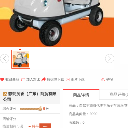







收藏商品
加入对比
数据包下载
图片下载
举报
静韵沉香（广东）商贸有限
商品评价
(
商品详情
公司
商品：自驾车旅游代步车亲子车两座电
综合评分
：
分
5
商品访问量：2090
店铺评分：
收藏数：0
描述相符
5 分
持平
----