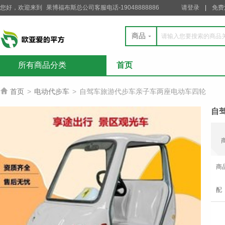
您好，欢迎来到
果博福布斯总公司客服电话-19048888886
请登录
免费
商品
所有商品分类
首页

首页
>
电动代步车
>
自驾车旅游代步车亲子车两座电动车四轮
自
商
配