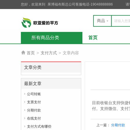
您好，欢迎来到
果博福布斯总公司客服电话-19048888886
请
商品
所有商品分类
首页

首页
>
支付方式
>
文章内容
文章分类
最新文章
公司转账

支票支付
目前收银台支持快捷

付。支持微信、支付
分期付款

在线支付

上一篇：
分期付款
支付方式有哪些
