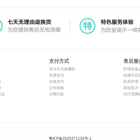
支付方式
售后服
支付方式有哪些
护理设备
支票支付
照护也能
轮椅不仅
范
在线支付
更是家庭
卧床护理
明
公司转账
默的陪伴
科技助力
商品
分期付款
椅让出行
出行无障
台好轮椅
粤ICP备2025371130号-1