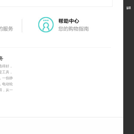

务
选得好，
更轻松
是工具，
的延伸
，一份静
，电动轮
更自由
碍，从一
开始