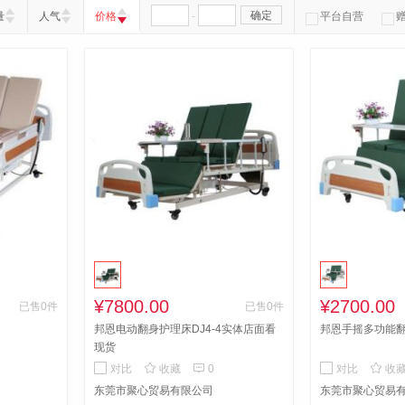
-
确定
量
人气
价格
平台自营
¥7800.00
¥2700.00
已售0件
已售0件
邦恩电动翻身护理床DJ4-4实体店面看
邦恩手摇多功能翻身
现货



对比
收藏
0
对比
收
东莞市聚心贸易有限公司
东莞市聚心贸易