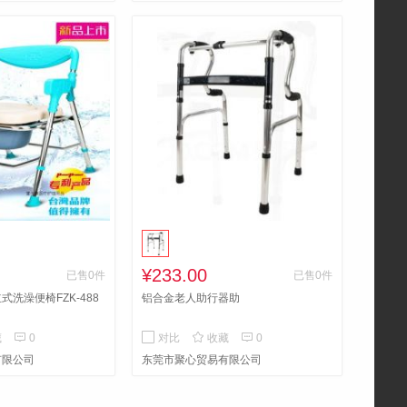
¥233.00
已售0件
已售0件
洗澡便椅FZK-488
铝合金老人助行器助



藏
0
对比
收藏
0
有限公司
东莞市聚心贸易有限公司