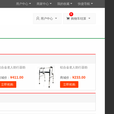
用户中心
商家中心
我的收藏
快捷导航
0


用户中心
购物车结算
铝合金老人助行器助
铝合金老人助行器助
¥411.00
¥233.00
商城价：
商城价：
立即抢购
立即抢购