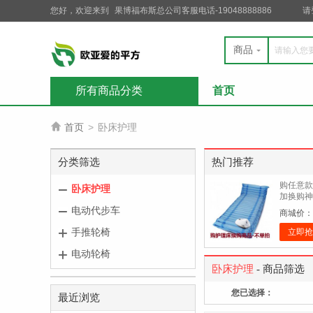
您好，欢迎来到
果博福布斯总公司客服电话-19048888886
请
商品
所有商品分类
首页

首页
>
卧床护理
分类筛选
热门推荐
购任意款
卧床护理
加换购神
SL-S106
电动代步车
商城价：
手推轮椅
立即抢
电动轮椅
卧床护理
- 商品筛选
您已选择：
最近浏览