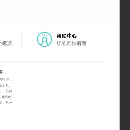
务
选得好，
更轻松
是工具，
的延伸
，一份静
，电动轮
更自由
碍，从一
开始