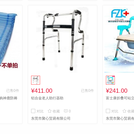
¥411.00
¥241.00
已售0件
已售0件
购神鹿防褥
铝合金老人助行器助
富士康折叠可站立式



对比
收藏
0
对比
收
东莞市聚心贸易有限公司
东莞市聚心贸易