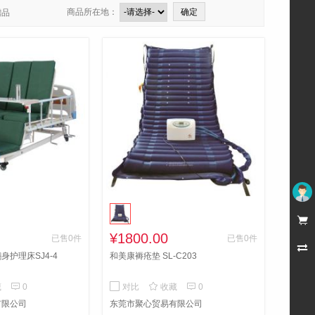
商品所在地：
赠品
未登录

¥1800.00
已售0件
已售0件

护理床SJ4-4
和美康褥疮垫 SL-C203



藏
0
对比
收藏
0
有限公司
东莞市聚心贸易有限公司